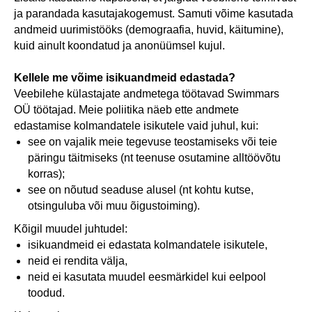
ja parandada kasutajakogemust. Samuti võime kasutada
andmeid uurimistööks (demograafia, huvid, käitumine),
kuid ainult koondatud ja anonüümsel kujul.
Kellele me võime isikuandmeid edastada?
Veebilehe külastajate andmetega töötavad Swimmars
OÜ töötajad. Meie poliitika näeb ette andmete
edastamise kolmandatele isikutele vaid juhul, kui:
see on vajalik meie tegevuse teostamiseks või teie
päringu täitmiseks (nt teenuse osutamine alltöövõtu
korras);
see on nõutud seaduse alusel (nt kohtu kutse,
otsinguluba või muu õigustoiming).
Kõigil muudel juhtudel:
isikuandmeid ei edastata kolmandatele isikutele,
neid ei rendita välja,
neid ei kasutata muudel eesmärkidel kui eelpool
toodud.