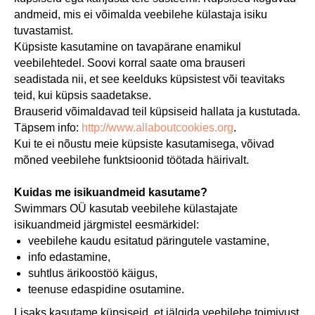
andmeid, mis ei võimalda veebilehe külastaja isiku
tuvastamist.
Küpsiste kasutamine on tavapärane enamikul
veebilehtedel. Soovi korral saate oma brauseri
seadistada nii, et see keelduks küpsistest või teavitaks
teid, kui küpsis saadetakse.
Brauserid võimaldavad teil küpsiseid hallata ja kustutada.
Täpsem info:
http://www.allaboutcookies.org
.
Kui te ei nõustu meie küpsiste kasutamisega, võivad
mõned veebilehe funktsioonid töötada häirivalt.
Kuidas me isikuandmeid kasutame?
Swimmars OÜ kasutab veebilehe külastajate
isikuandmeid järgmistel eesmärkidel:
veebilehe kaudu esitatud päringutele vastamine,
info edastamine,
suhtlus ärikoostöö käigus,
teenuse edaspidine osutamine.
Lisaks kasutame küpsiseid, et jälgida veebilehe toimivust