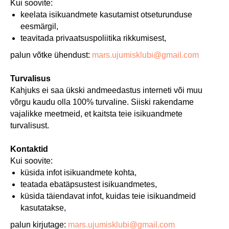
Kui soovite:
keelata isikuandmete kasutamist otseturunduse
eesmärgil,
teavitada privaatsuspoliitika rikkumisest,
palun võtke ühendust:
mars.ujumisklubi@gmail.com
Turvalisus
Kahjuks ei saa ükski andmeedastus interneti või muu
võrgu kaudu olla 100% turvaline. Siiski rakendame
vajalikke meetmeid, et kaitsta teie isikuandmete
turvalisust.
Kontaktid
Kui soovite:
küsida infot isikuandmete kohta,
teatada ebatäpsustest isikuandmetes,
küsida täiendavat infot, kuidas teie isikuandmeid
kasutatakse,
palun kirjutage:
mars.ujumisklubi@gmail.com