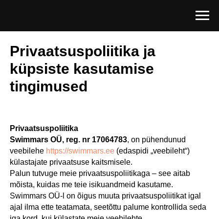
Privaatsuspoliitika ja
küpsiste kasutamise
tingimused
Privaatsuspoliitika
Swimmars OÜ, reg. nr 17064783
, on pühendunud
veebilehe
https://swimmars.ee
(edaspidi „veebileht“)
külastajate privaatsuse kaitsmisele.
Palun tutvuge meie privaatsuspoliitikaga – see aitab
mõista, kuidas me teie isikuandmeid kasutame.
Swimmars OÜ-l on õigus muuta privaatsuspoliitikat igal
ajal ilma ette teatamata, seetõttu palume kontrollida seda
iga kord, kui külastate meie veebilehte.