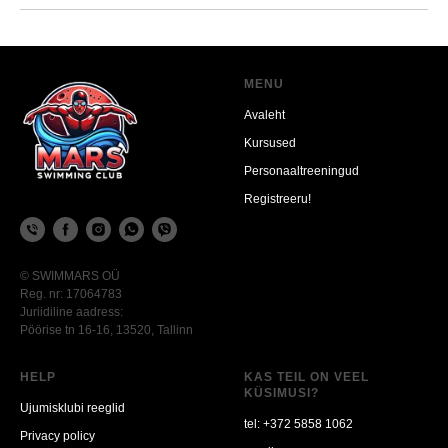
MENU
Avaleht
Kursused
Personaaltreeningud
Registreeru!
© SWIMMARS OÜ
Reg. nr: 17064783
Juriidiline aadress:
Pöörise tn 16-16, 13520, Tallinn
HELP
KAS TEIL ON VEEL
KÜSIMUSI?
Ujumisklubi reeglid
tel:
+372 5858 1062
Privacy policy