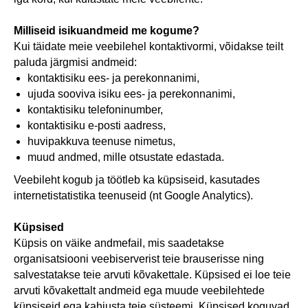
Milliseid isikuandmeid me kogume?
Kui täidate meie veebilehel kontaktivormi, võidakse teilt
paluda järgmisi andmeid:
kontaktisiku ees- ja perekonnanimi,
ujuda sooviva isiku ees- ja perekonnanimi,
kontaktisiku telefoninumber,
kontaktisiku e-posti aadress,
huvipakkuva teenuse nimetus,
muud andmed, mille otsustate edastada.
Veebileht kogub ja töötleb ka küpsiseid, kasutades
internetistatistika teenuseid (nt Google Analytics).
Küpsised
Küpsis on väike andmefail, mis saadetakse
organisatsiooni veebiserverist teie brauserisse ning
salvestatakse teie arvuti kõvakettale. Küpsised ei loe teie
arvuti kõvakettalt andmeid ega muude veebilehtede
küpsiseid ega kahjusta teie süsteemi. Küpsised koguvad